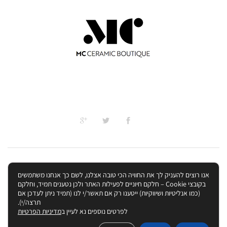
אנו רוצים להעניק לך את החוויה הכי טובה אצלנו, לשם כך אנחנו משתמשים
© MC Ceramic | הינה חנות קרמיקה בירושלים עם מעצבת פנים מקצועית | אמ סי
בקובצי Cookie – חלקם חיוניים לפעילות האתר ולכן נטענים תמיד, וחלקם
קרמיקה | משה כהן קרמיקה | חנות קרמיקה בירושלים חנויות קרמיקה בירושלים כל מוצרי
(כמו אנליטיות ושיווקיות) ייטענו רק אם תאשר/י לנו (תמיד ניתן לעדכן אם
הקרמיקה לבית, במחירים ובאיכות שטרם נראו.
תרצה/י).
לפרטים נוספים נא לעיין ב
מדיניות הפרטיות